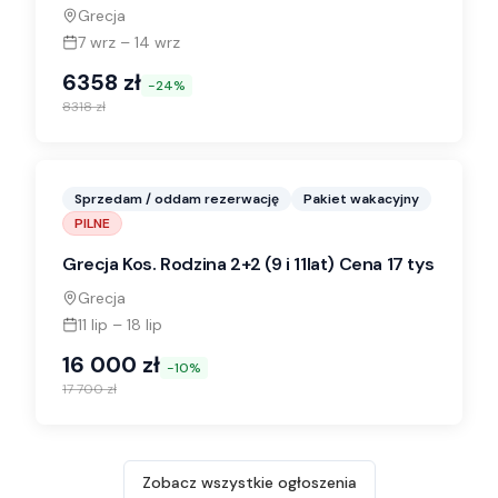
Thassos Palace 4* Komfortowy pokój
Grecja
7 wrz
–
14 wrz
6358
zł
-
24
%
8318
zł
Sprzedam / oddam rezerwację
Pakiet wakacyjny
PILNE
Grecja Kos. Rodzina 2+2 (9 i 11lat) Cena 17 tys
Grecja
11 lip
–
18 lip
16 000
zł
-
10
%
17 700
zł
Zobacz wszystkie ogłoszenia