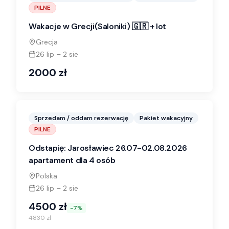
PILNE
Wakacje w Grecji(Saloniki) 🇬🇷 + lot
Grecja
26 lip
–
2 sie
2000
zł
Sprzedam / oddam rezerwację
Pakiet wakacyjny
PILNE
Odstapię: Jarosławiec 26.07-02.08.2026
apartament dla 4 osób
Polska
26 lip
–
2 sie
4500
zł
-
7
%
4830
zł