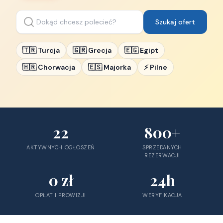
Szukaj ofert
🇹🇷
Turcja
🇬🇷
Grecja
🇪🇬
Egipt
🇭🇷
Chorwacja
🇪🇸
Majorka
⚡
Pilne
22
800+
AKTYWNYCH OGŁOSZEŃ
SPRZEDANYCH
REZERWACJI
0 zł
24h
OPŁAT I PROWIZJI
WERYFIKACJA