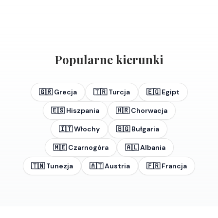
Popularne kierunki
🇬🇷
Grecja
🇹🇷
Turcja
🇪🇬
Egipt
🇪🇸
Hiszpania
🇭🇷
Chorwacja
🇮🇹
Włochy
🇧🇬
Bułgaria
🇲🇪
Czarnogóra
🇦🇱
Albania
🇹🇳
Tunezja
🇦🇹
Austria
🇫🇷
Francja