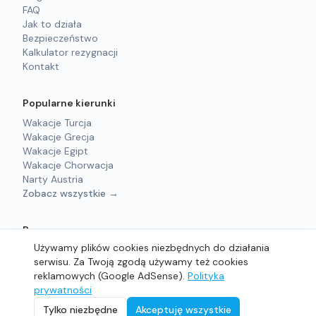
FAQ
Jak to działa
Bezpieczeństwo
Kalkulator rezygnacji
Kontakt
Popularne kierunki
Wakacje Turcja
Wakacje Grecja
Wakacje Egipt
Wakacje Chorwacja
Narty Austria
Zobacz wszystkie →
Prawne
Używamy plików cookies niezbędnych do działania
Regulamin
serwisu. Za Twoją zgodą używamy też cookies
Polityka prywatności
reklamowych (Google AdSense).
Polityka
prywatności
©
2026
sprzedam-wakacje.pl - Wszelkie prawa zastrzeżone.
Tylko niezbędne
Akceptuję wszystkie