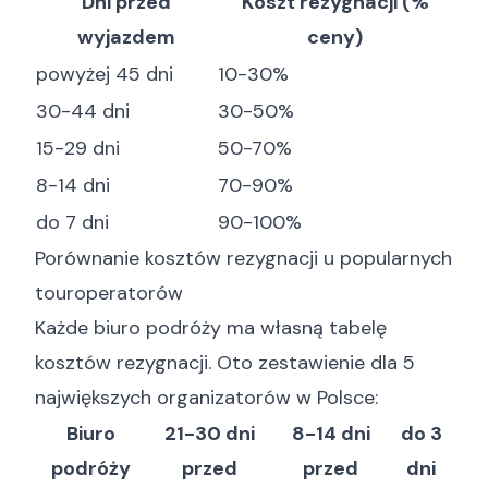
Dni przed
Koszt rezygnacji (%
wyjazdem
ceny)
powyżej 45 dni
10-30%
30-44 dni
30-50%
15-29 dni
50-70%
8-14 dni
70-90%
do 7 dni
90-100%
Porównanie kosztów rezygnacji u popularnych
touroperatorów
Każde biuro podróży ma własną tabelę
kosztów rezygnacji. Oto zestawienie dla 5
największych organizatorów w Polsce:
Biuro
21-30 dni
8-14 dni
do 3
podróży
przed
przed
dni