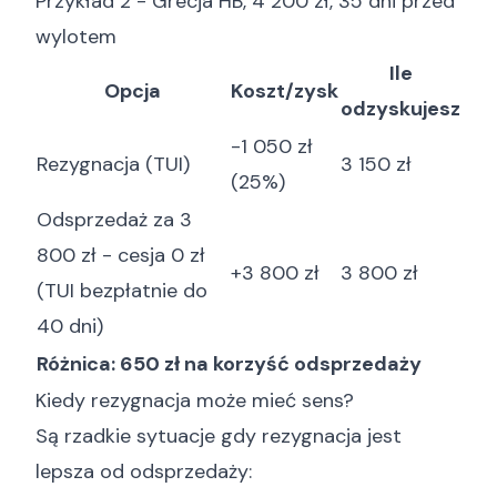
Przykład 2 - Grecja HB, 4 200 zł, 35 dni przed
wylotem
Ile
Opcja
Koszt/zysk
odzyskujesz
-1 050 zł
Rezygnacja (TUI)
3 150 zł
(25%)
Odsprzedaż za 3
800 zł - cesja 0 zł
+3 800 zł
3 800 zł
(TUI bezpłatnie do
40 dni)
Różnica: 650 zł na korzyść odsprzedaży
Kiedy rezygnacja może mieć sens?
Są rzadkie sytuacje gdy rezygnacja jest
lepsza od odsprzedaży: