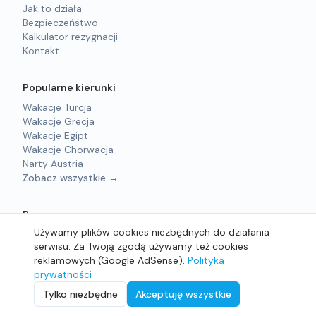
Jak to działa
Bezpieczeństwo
Kalkulator rezygnacji
Kontakt
Popularne kierunki
Wakacje Turcja
Wakacje Grecja
Wakacje Egipt
Wakacje Chorwacja
Narty Austria
Zobacz wszystkie →
Prawne
Używamy plików cookies niezbędnych do działania
Regulamin
serwisu. Za Twoją zgodą używamy też cookies
Polityka prywatności
reklamowych (Google AdSense).
Polityka
prywatności
©
2026
sprzedam-wakacje.pl - Wszelkie prawa zastrzeżone.
Tylko niezbędne
Akceptuję wszystkie