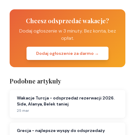
Chcesz odsprzedać wakacje?
Dodaj ogłoszenie w 3 minuty. Bez konta, bez
opłat.
Dodaj ogłoszenie za darmo →
Podobne artykuły
Wakacje Turcja - odsprzedaż rezerwacji 2026.
Side, Alanya, Belek taniej
25 mar
Grecja - najlepsze wyspy do odsprzedaży