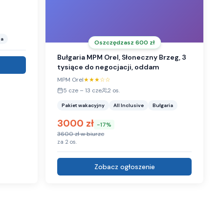
ja
Oszczędzasz
600
zł
Bułgaria MPM Orel, Słoneczny Brzeg, 3
tysiące do negocjacji, oddam
MPM Orel
★★★
☆☆
5 cze
–
13 cze
2
os.
Pakiet wakacyjny
All Inclusive
Bułgaria
3000
zł
-
17
%
3600
zł w biurze
za
2
os.
Zobacz ogłoszenie