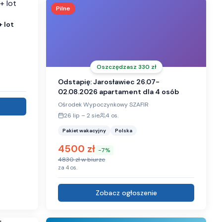
Pilne
+ lot
Oszczędzasz
330
zł
Odstapię: Jarosławiec 26.07-
02.08.2026 apartament dla 4 osób
Ośrodek Wypoczynkowy SZAFIR
26 lip
–
2 sie
4
os.
Pakiet wakacyjny
Polska
4500
zł
-
7
%
4830
zł w biurze
za
4
os.
Zobacz ogłoszenie