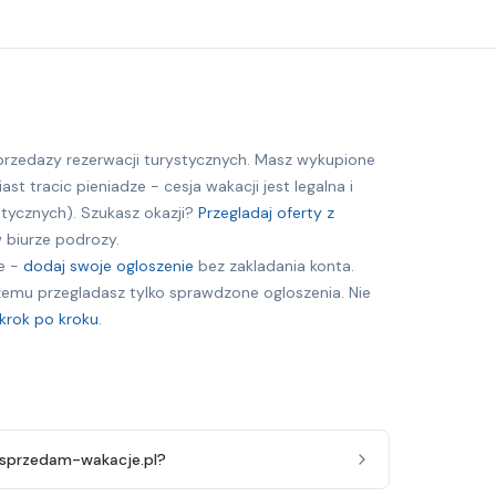
przedazy rezerwacji turystycznych. Masz wykupione
st tracic pieniadze - cesja wakacji jest legalna i
tycznych). Szukasz okazji?
Przegladaj oferty z
 biurze podrozy.
e -
dodaj swoje ogloszenie
bez zakladania konta.
czemu przegladasz tylko sprawdzone ogloszenia. Nie
 krok po kroku
.
a sprzedam-wakacje.pl?