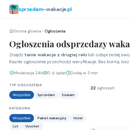
sprzedam
-wakacje
.pl
Strona glowna
Ogloszenia
Ogloszenia odsprzedazy wakac
Znajdz
tanie wakacje z drugiej reki
lub odsprzedaj swoj
Kazde ogloszenie przechodzi weryfikacje. Bez konta, bez 
Moderacja 24h
0 zl oplat
Dodaj w 3 min
TYP OGŁOSZENIA
22
ogłoszeń
Wszystkie
Sprzedam
Szukam
KATEGORIA
Wszystkie
Pakiet wakacyjny
Hotel
Lot
Voucher