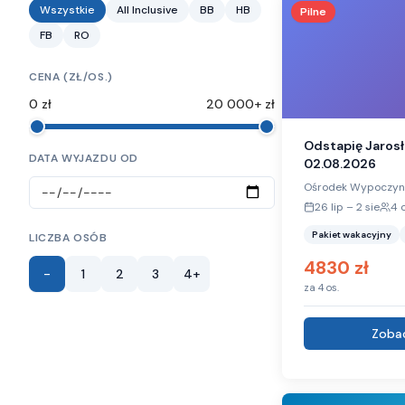
Wszystkie
All Inclusive
BB
HB
Pilne
FB
RO
CENA (ZŁ/OS.)
0
zł
20 000+ zł
Odstapię Jaros
DATA WYJAZDU OD
02.08.2026
Ośrodek Wypoczynk
26 lip
–
2 sie
4
o
Pakiet wakacyjny
LICZBA OSÓB
4830
zł
-
1
2
3
4+
za
4
os.
Zobac