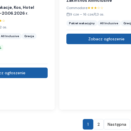
Zakinthos Allinclusive
acje, Kos, Hotel
Commodore
★★★
☆☆
-20.06.2026 r.
9 cze
–
16 cze
3
os.
★
☆
Pakiet wakacyjny
All Inclusive
Grec
2
os.
All Inclusive
Grecja
Zobacz ogłoszenie
%
z ogłoszenie
1
2
Następna