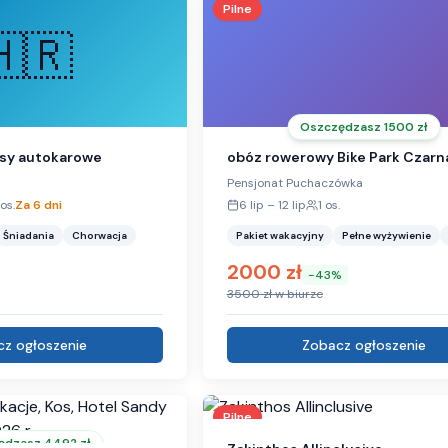
Pilne
🇭🇷
Oszczędzasz
1500
zł
sy autokarowe
obóz rowerowy Bike Park Czarn
Pensjonat Puchaczówka
os.
Za 6 dni
6 lip
–
12 lip
1
os.
Śniadania
Chorwacja
Pakiet wakacyjny
Pełne wyżywienie
2000
zł
-
43
%
3500
zł w biurze
z ogłoszenie
Zobacz ogłoszenie
Pilne
ędzasz
4492
zł