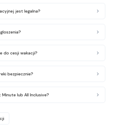
cyjnej jest legalna?
ogloszenia?
 do cesji wakacji?
reki bezpiecznie?
inute lub All Inclusive?
ji