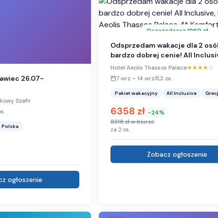
Oszczędzasz
1960
zł
Odsprzedam wakacje dla 2 osó
bardzo dobrej cenie! All Inclusi
Hotel Aeolis Thassos Palace 4*
Hotel Aeolis Thassos Palace
★★★★
☆
Komfortowy pokój
ławiec 26.07-
7 wrz
–
14 wrz
2
os.
Pakiet wakacyjny
All Inclusive
Grec
owy Szafir
6358
zł
s.
-
24
%
8318
zł w biurze
Polska
za
2
os.
Zobacz ogłoszenie
z ogłoszenie