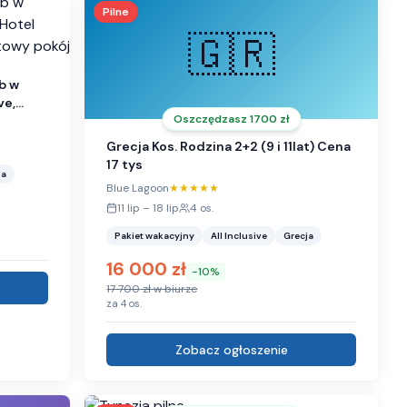
Pilne
🇬🇷
b w
ve,
Oszczędzasz
1700
zł
Grecja Kos. Rodzina 2+2 (9 i 11lat) Cena
17 tys
ja
Blue Lagoon
★★★★★
11 lip
–
18 lip
4
os.
Pakiet wakacyjny
All Inclusive
Grecja
16 000
zł
-
10
%
17 700
zł w biurze
za
4
os.
Zobacz ogłoszenie