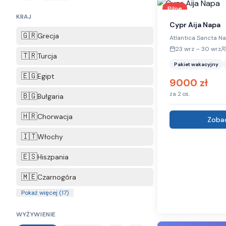
Pilne
KRAJ
Cypr Aija Napa
🇬🇷
Grecja
Atlantica Sancta N
23 wrz
–
30 wrz
🇹🇷
Turcja
Pakiet wakacyjny
🇪🇬
Egipt
9000
zł
za
2
os.
🇧🇬
Bułgaria
🇭🇷
Chorwacja
Zobac
🇮🇹
Włochy
🇪🇸
Hiszpania
🇲🇪
Czarnogóra
Pokaż więcej (
17
)
WYŻYWIENIE