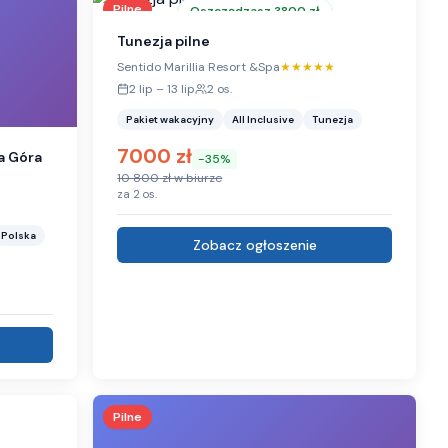
Pilne
Oszczędzasz
3800
zł
Tunezja pilne
Sentido Marillia Resort &Spa
★★★★★
2 lip
–
13 lip
2
os.
Pakiet wakacyjny
All Inclusive
Tunezja
7000
zł
a Góra
-
35
%
10 800
zł w biurze
za
2
os.
Polska
Zobacz ogłoszenie
Pilne