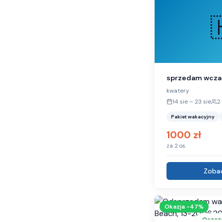
sprzedam wcza
kwatery
14 sie
–
23 sie
2
Pakiet wakacyjny
1000
zł
za
2
os.
Zobac
Okazja -
47
%
Oszcz