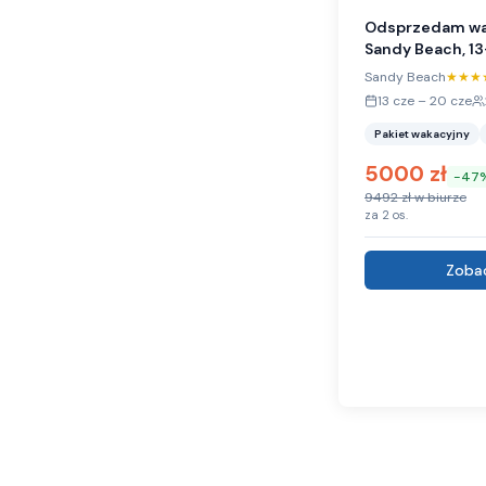
Odsprzedam wak
Sandy Beach, 13
Sandy Beach
★★★
13 cze
–
20 cze
Pakiet wakacyjny
5000
zł
-
47
9492
zł w biurze
za
2
os.
Zobac