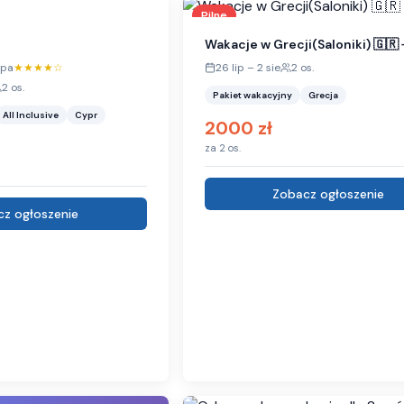
Pilne
Wakacje w Grecji(Saloniki) 🇬🇷 
apa
★★★★
☆
26 lip
–
2 sie
2
os.
2
os.
Pakiet wakacyjny
Grecja
All Inclusive
Cypr
2000
zł
za
2
os.
Zobacz ogłoszenie
z ogłoszenie