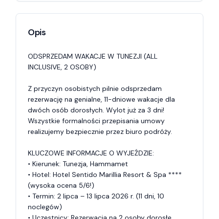
Opis
ODSPRZEDAM WAKACJE W TUNEZJI (ALL 
INCLUSIVE, 2 OSOBY)

Z przyczyn osobistych pilnie odsprzedam 
rezerwację na genialne, 11-dniowe wakacje dla 
dwóch osób dorosłych. Wylot już za 3 dni! 
Wszystkie formalności przepisania umowy 
realizujemy bezpiecznie przez biuro podróży.

KLUCZOWE INFORMACJE O WYJEŹDZIE:

• Kierunek: Tunezja, Hammamet

• Hotel: Hotel Sentido Marillia Resort & Spa **** 
(wysoka ocena 5/6!)

• Termin: 2 lipca – 13 lipca 2026 r. (11 dni, 10 
noclegów)

• Uczestnicy: Rezerwacja na 2 osoby dorosłe
