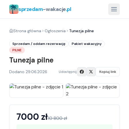
sprzedam
-wakacje
.pl
Strona główna
Ogłoszenia
Tunezja pilne
Sprzedam / oddam rezerwację
Pakiet wakacyjny
PILNE
Tunezja pilne
Dodano
29.06.2026
Udostępnij:
Kopiuj link
7000
zł
10 800
zł