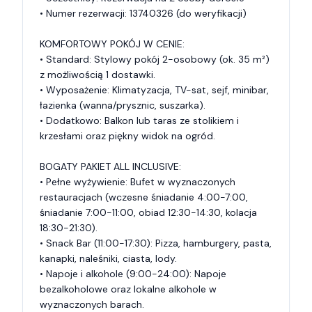
• Numer rezerwacji: 13740326 (do weryfikacji)

KOMFORTOWY POKÓJ W CENIE:

• Standard: Stylowy pokój 2-osobowy (ok. 35 m²) 
z możliwością 1 dostawki.

• Wyposażenie: Klimatyzacja, TV-sat, sejf, minibar, 
łazienka (wanna/prysznic, suszarka).

• Dodatkowo: Balkon lub taras ze stolikiem i 
krzesłami oraz piękny widok na ogród.

BOGATY PAKIET ALL INCLUSIVE:

• Pełne wyżywienie: Bufet w wyznaczonych 
restauracjach (wczesne śniadanie 4:00-7:00, 
śniadanie 7:00-11:00, obiad 12:30-14:30, kolacja 
18:30-21:30).

• Snack Bar (11:00-17:30): Pizza, hamburgery, pasta, 
kanapki, naleśniki, ciasta, lody.

• Napoje i alkohole (9:00-24:00): Napoje 
bezalkoholowe oraz lokalne alkohole w 
wyznaczonych barach.
