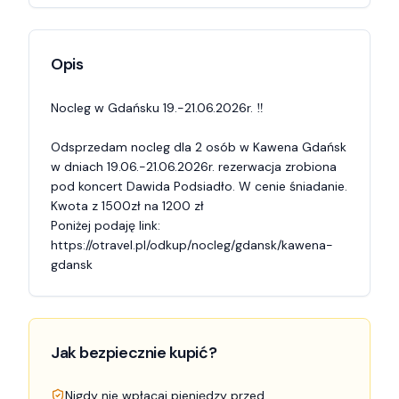
Opis
Nocleg w Gdańsku 19.-21.06.2026r. ‼️

Odsprzedam nocleg dla 2 osób w Kawena Gdańsk 
w dniach 19.06.-21.06.2026r. rezerwacja zrobiona 
pod koncert Dawida Podsiadło. W cenie śniadanie. 

Kwota z 1500zł na 1200 zł

Poniżej podaję link: 

https://otravel.pl/odkup/nocleg/gdansk/kawena-
gdansk
Jak bezpiecznie kupić?
Nigdy nie wpłacaj pieniędzy przed