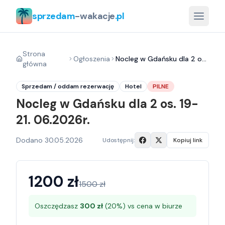
sprzedam
-wakacje
.pl
Strona
Ogłoszenia
Nocleg w Gdańsku dla 2 os. 19-21. 06.2026r.
główna
Sprzedam / oddam rezerwację
Hotel
PILNE
Nocleg w Gdańsku dla 2 os. 19-
21. 06.2026r.
Dodano
30.05.2026
Udostępnij:
Kopiuj link
1200
zł
1500
zł
Oszczędzasz
300
zł
(
20
%) vs cena w biurze