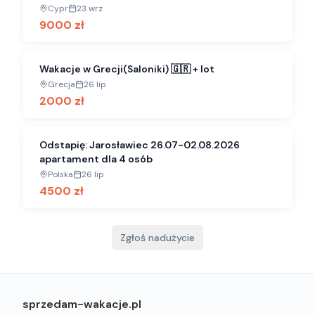
Cypr
23 wrz
9000
zł
Wakacje w Grecji(Saloniki) 🇬🇷 + lot
Grecja
26 lip
2000
zł
Odstapię: Jarosławiec 26.07-02.08.2026
apartament dla 4 osób
Polska
26 lip
4500
zł
Zgłoś nadużycie
sprzedam-wakacje.pl