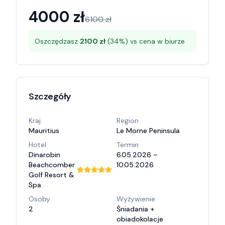
4000
zł
6100
zł
Oszczędzasz
2100
zł
(
34
%) vs cena w biurze
Szczegóły
Kraj
Region
Mauritius
Le Morne Peninsula
Hotel
Termin
Dinarobin
6.05.2026 –
Beachcomber
10.05.2026
Golf Resort &
Spa
Osoby
Wyżywienie
2
Śniadania +
obiadokolacje