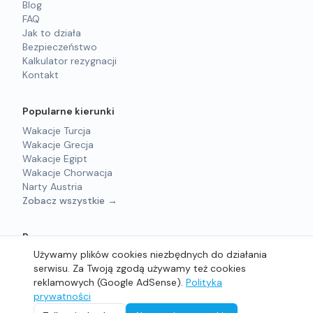
Blog
FAQ
Jak to działa
Bezpieczeństwo
Kalkulator rezygnacji
Kontakt
Popularne kierunki
Wakacje Turcja
Wakacje Grecja
Wakacje Egipt
Wakacje Chorwacja
Narty Austria
Zobacz wszystkie →
Prawne
Używamy plików cookies niezbędnych do działania
Regulamin
serwisu. Za Twoją zgodą używamy też cookies
Polityka prywatności
reklamowych (Google AdSense).
Polityka
prywatności
©
2026
sprzedam-wakacje.pl - Wszelkie prawa zastrzeżone.