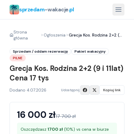
sprzedam
-wakacje
.pl
Strona
Ogłoszenia
Grecja Kos. Rodzina 2+2 (9 i 11lat) Cena 17 tys
główna
Sprzedam / oddam rezerwację
Pakiet wakacyjny
PILNE
Grecja Kos. Rodzina 2+2 (9 i 11lat)
Cena 17 tys
Dodano
4.07.2026
Udostępnij:
Kopiuj link
16 000
zł
17 700
zł
Oszczędzasz
1700
zł
(
10
%) vs cena w biurze