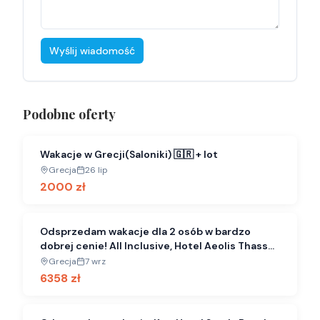
Wyślij wiadomość
Podobne oferty
Wakacje w Grecji(Saloniki) 🇬🇷 + lot
Grecja
26 lip
2000
zł
Odsprzedam wakacje dla 2 osób w bardzo
dobrej cenie! All Inclusive, Hotel Aeolis Thassos
Palace 4* Komfortowy pokój
Grecja
7 wrz
6358
zł