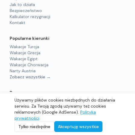
Jak to działa
Bezpieczeństwo
Kalkulator rezygnacji
Kontakt
Popularne kierunki
Wakacje Turcja
Wakacje Grecja
Wakacje Egipt
Wakacje Chorwacja
Narty Austria
Zobacz wszystkie →
Prawne
Używamy plików cookies niezbędnych do działania
Regulamin
serwisu. Za Twoją zgodą używamy też cookies
Polityka prywatności
reklamowych (Google AdSense).
Polityka
prywatności
©
2026
sprzedam-wakacje.pl - Wszelkie prawa zastrzeżone.
Tylko niezbędne
Akceptuję wszystkie